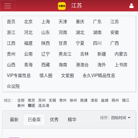
江苏
首页
北京
上海
天津
重庆
广东
江苏
浙江
河北
山东
河南
湖北
湖南
安徽
江西
福建
陕西
甘肃
宁夏
四川
广西
贵州
云南
辽宁
黑龙江
吉林
新疆
内蒙古
山西
青海
西藏
海南
港澳台
海外
上书房
VIP专属性息
情人圈
文爱圈
永久VIP精品性息
众议院
城区：
全部
南京
苏州
无锡
常州
徐州
南通
淮安
盐城
扬州
镇江
泰州
连云港
宿迁
排序：
回帖时间
最新
已备案
优秀
精华