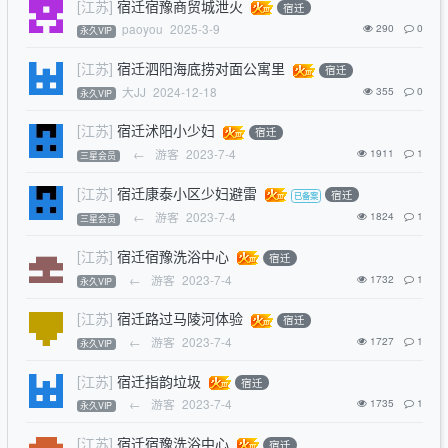
[江苏]
宿迁宿豫商贸城泄火
宿迁
paoyou
2025-3-9
290
0
永久VIP
[江苏]
宿迁泗阳海底捞对面公寓里
宿迁
大JJ
2024-12-18
355
0
永久VIP
[江苏]
宿迁沭阳小少妇
宿迁
←
游客
2023-7-4
1911
1
三星会员
[江苏]
宿迁康泰小区少妇避雷
宿迁
←
游客
2023-7-4
1824
1
三星会员
[江苏]
宿迁宿豫洗浴中心
宿迁
←
游客
2023-7-4
1732
1
永久VIP
[江苏]
宿迁路过马陵河体验
宿迁
←
游客
2023-7-4
1727
1
永久VIP
[江苏]
宿迁指韵垃圾
宿迁
←
游客
2023-7-4
1735
1
永久VIP
[江苏]
宿迁宿豫洗浴中心
宿迁