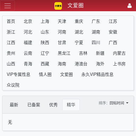
文爱圈
首页
北京
上海
天津
重庆
广东
江苏
浙江
河北
山东
河南
湖北
湖南
安徽
江西
福建
陕西
甘肃
宁夏
四川
广西
贵州
云南
辽宁
黑龙江
吉林
新疆
内蒙古
山西
青海
西藏
海南
港澳台
海外
上书房
VIP专属性息
情人圈
文爱圈
永久VIP精品性息
众议院
排序：
回帖时间
最新
已备案
优秀
精华
无