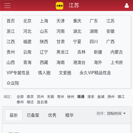
江苏
首页
北京
上海
天津
重庆
广东
江苏
浙江
河北
山东
河南
湖北
湖南
安徽
江西
福建
陕西
甘肃
宁夏
四川
广西
贵州
云南
辽宁
黑龙江
吉林
新疆
内蒙古
山西
青海
西藏
海南
港澳台
海外
上书房
VIP专属性息
情人圈
文爱圈
永久VIP精品性息
众议院
城区：
全部
南京
苏州
无锡
常州
徐州
淮安
盐城
扬州
镇江
南通
泰州
宿迁
连云港
排序：
回帖时间
最新
已备案
优秀
精华