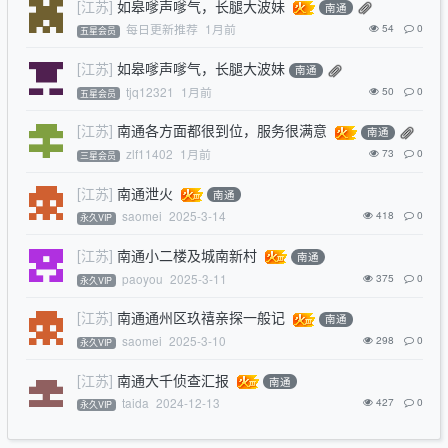
[江苏]
如皋嗲声嗲气，长腿大波妹
南通
每日更新推荐
1月前
54
0
五星会员
[江苏]
如皋嗲声嗲气，长腿大波妹
南通
tjq12321
1月前
50
0
五星会员
[江苏]
南通各方面都很到位，服务很满意
南通
zlf11402
1月前
73
0
三星会员
[江苏]
南通泄火
南通
saomei
2025-3-14
418
0
永久VIP
[江苏]
南通小二楼及城南新村
南通
paoyou
2025-3-11
375
0
永久VIP
[江苏]
南通通州区玖禧亲探一般记
南通
saomei
2025-3-10
298
0
永久VIP
[江苏]
南通大千侦查汇报
南通
taida
2024-12-13
427
0
永久VIP