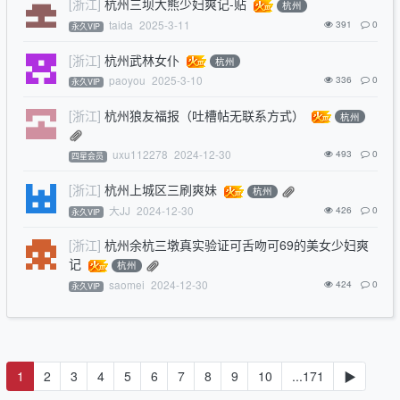
[浙江]
杭州三坝大熊少妇爽记-贴
杭州
taida
2025-3-11
391
0
永久VIP
[浙江]
杭州武林女仆
杭州
paoyou
2025-3-10
336
0
永久VIP
[浙江]
杭州狼友福报（吐槽帖无联系方式）
杭州
uxu112278
2024-12-30
493
0
四星会员
[浙江]
杭州上城区三刷爽妹
杭州
大JJ
2024-12-30
426
0
永久VIP
[浙江]
杭州余杭三墩真实验证可舌吻可69的美女少妇爽
记
杭州
saomei
2024-12-30
424
0
永久VIP
1
2
3
4
5
6
7
8
9
10
...171
▶