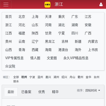
浙江
首页
北京
上海
天津
重庆
广东
江苏
浙江
河北
山东
河南
湖北
湖南
安徽
江西
福建
陕西
甘肃
宁夏
四川
广西
贵州
云南
辽宁
黑龙江
吉林
新疆
内蒙古
山西
青海
西藏
海南
港澳台
海外
上书房
VIP专属性息
情人圈
文爱圈
永久VIP精品性息
众议院
城区：
全部
宁波
温州
嘉兴
湖州
绍兴
舟山
衢州
金华
台州
杭州
丽水
排序：
回帖时间
最新
已备案
优秀
精华