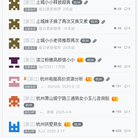
[浙江]
上城小小释放超爽
杭州
每日更新推荐
2天前
29
0
五星会员
[浙江]
上城妹子搞了两次又爽又累
杭州
每日更新推荐
16天前
49
0
五星会员
[浙江]
上城小小老师推荐两次
杭州
每日更新推荐
24天前
44
0
五星会员
[浙江]
滨江粉嫩高颜值小小
杭州
tjq12321
1月前
60
0
五星会员
[浙江]
杭州电报高价资源分析
杭州
←
therock
2025-6-12
731
1
四星会员
[浙江]
杭州萧山振宁路三通熟女小玉儿咨询贴
杭州
←
游客
2025-4-9
705
1
永久VIP
[浙江]
杭州拱墅熟女
杭州
大JJ
2025-3-17
628
0
永久VIP