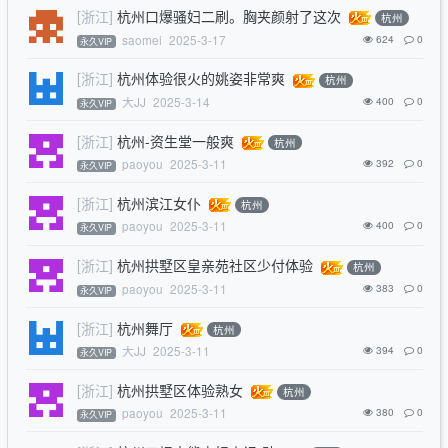
[浙江]
杭州口爆骚妇二刷。胸夹颜射了这次
杭州
saomei
2025-3-17
624
0
永久VIP
[浙江]
杭州体验很火的姚姿非常爽
杭州
大JJ
2025-3-14
400
0
永久VIP
[浙江]
杭州-资生堂一般爽
杭州
paoyou
2025-3-11
392
0
永久VIP
[浙江]
杭州滨江女仆
杭州
paoyou
2025-3-11
400
0
永久VIP
[浙江]
杭州拱墅区皇亲苑社区少付体验
杭州
paoyou
2025-3-11
383
0
永久VIP
[浙江]
杭州舞厅
杭州
大JJ
2025-3-11
394
0
永久VIP
[浙江]
杭州拱墅区体验熟女
杭州
paoyou
2025-3-11
380
0
永久VIP