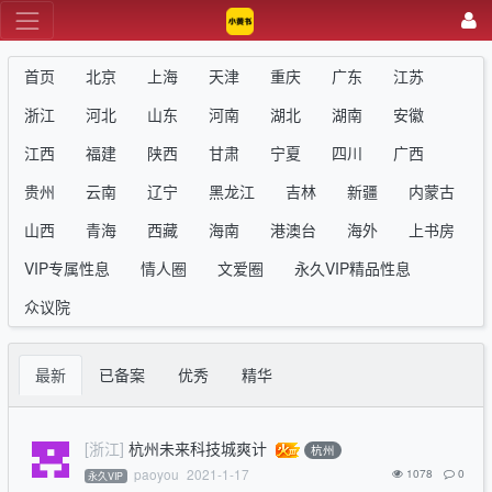
首页
北京
上海
天津
重庆
广东
江苏
浙江
河北
山东
河南
湖北
湖南
安徽
江西
福建
陕西
甘肃
宁夏
四川
广西
贵州
云南
辽宁
黑龙江
吉林
新疆
内蒙古
山西
青海
西藏
海南
港澳台
海外
上书房
VIP专属性息
情人圈
文爱圈
永久VIP精品性息
众议院
最新
已备案
优秀
精华
[浙江]
杭州未来科技城爽计
杭州
paoyou
2021-1-17
1078
0
永久VIP