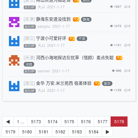
舟山
大JJ
2021-1-17
1267
0
永久VIP
[天津]
静海东安道没找到
静海
paoyou
2021-1-17
1073
0
永久VIP
[浙江]
宁波小可爱好评
宁波
大JJ
2021-1-17
1101
0
永久VIP
[天津]
河西小海地探访忘忧草（惜颜）差点失聪
河西
saomei
2021-1-17
986
0
永久VIP
[浙江]
金华 万安.米兰苑西 极差体验
金华
大JJ
2021-1-17
1129
0
永久VIP
◀
1 ...
5173
5174
5175
5176
5177
5178
5179
5180
5181
5182
5183
5184
▶