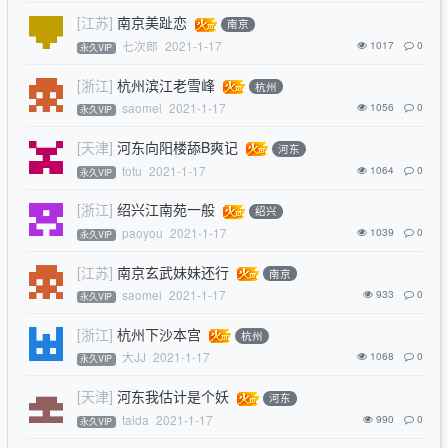
[江苏]
南京美趾恋
南京
七次郎
2021-1-17
1017
0
永久VIP
[浙江]
杭州滨江老雪峰
杭州
saomei
2021-1-17
1056
0
永久VIP
[天津]
河东向阳楼舔B爽记
河东
totu
2021-1-17
1064
0
永久VIP
[浙江]
绍兴江南苑一般
绍兴
paoyou
2021-1-17
1039
0
永久VIP
[江苏]
南京玄武妹妹还行
南京
saomei
2021-1-17
933
0
永久VIP
[浙江]
杭州下沙本宫
杭州
大JJ
2021-1-17
1068
0
永久VIP
[天津]
河东我估计是个妖
河东
taida
2021-1-17
990
0
永久VIP