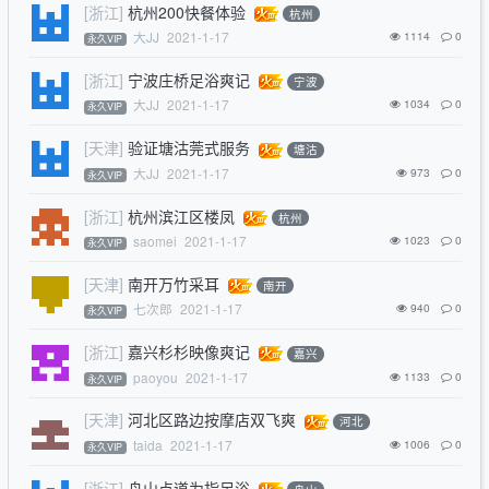
[浙江]
杭州200快餐体验
杭州
大JJ
2021-1-17
1114
0
永久VIP
[浙江]
宁波庄桥足浴爽记
宁波
大JJ
2021-1-17
1034
0
永久VIP
[天津]
验证塘沽莞式服务
塘沽
大JJ
2021-1-17
973
0
永久VIP
[浙江]
杭州滨江区楼凤
杭州
saomei
2021-1-17
1023
0
永久VIP
[天津]
南开万竹采耳
南开
七次郎
2021-1-17
940
0
永久VIP
[浙江]
嘉兴杉杉映像爽记
嘉兴
paoyou
2021-1-17
1133
0
永久VIP
[天津]
河北区路边按摩店双飞爽
河北
taida
2021-1-17
1006
0
永久VIP
[浙江]
舟山点道为指足浴