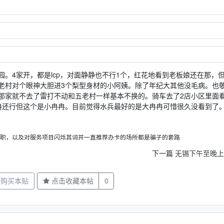
。4家开，都是lcp，对面静静也不行1个，红花地看到老板娘还在那，
老村对个眼神大胆进3个梨型身材的小阿姨。除了年纪大其他没毛病。也
那家就不去了雷打不动和五老村一样基本不换的。骑车去了2店小区里面
冉还行但这个是小冉冉。目前觉得水兵最好的是大冉冉可惜很久没看到了
职，以及对服务项目闪烁其词并一直推荐办卡的场所都是骗子的套路
下一篇
无锡下午至晚上
分购买本贴
点击收藏本帖
0