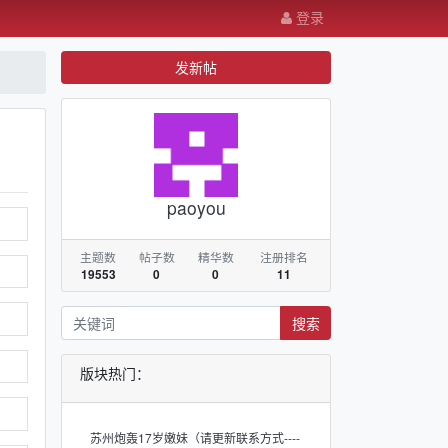
登录
发新帖
paoyou
主题数
帖子数
精华数
注册排名
19553
0
0
11
搜索
版块热门：
苏州炮轰17岁嫩妹（请更新联系方式----