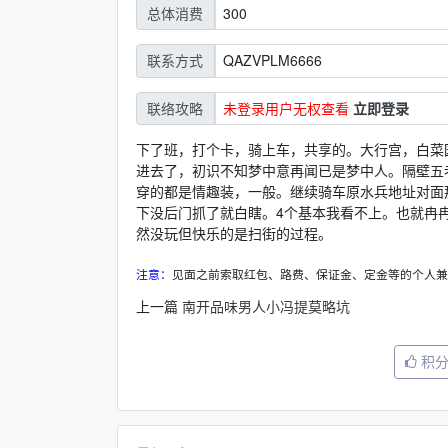
300
总体消费
QAZVPLM6666
联系方式
未登录用户无权查看
立即登录
联络攻略
下了班，打个卡，骑上车，共享的。大行宫，白菜园
进去了，初识不知梦中意再闻已是梦中人。隔壁五
穿的都是情趣装，一般。继续骑车原水兵地址对面
下没后门抓了就白瞎。4个基本我看不上。也就冉
然没玩但快乐的是扫街的过程。
注意：
见面之前索取红包、路费、保证金、定金等的个人兼
上一篇
南开品味男人小冯提莫略坑
积