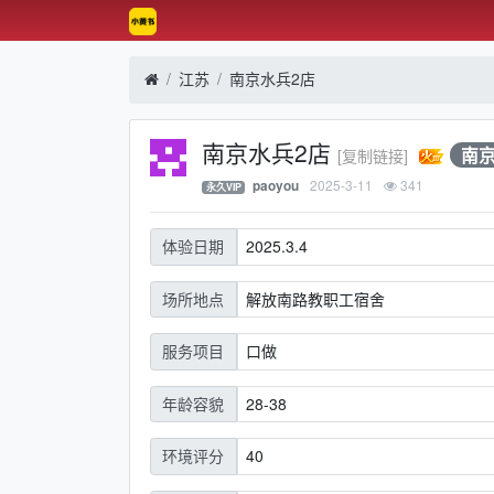
江苏
南京水兵2店
南京水兵2店
南
[复制链接]
2025-3-11
341
paoyou
永久VIP
2025.3.4
体验日期
解放南路教职工宿舍
场所地点
口做
服务项目
28-38
年龄容貌
40
环境评分