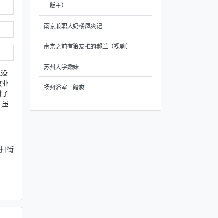
---版主）
南京兼职大奶楼凤爽记
南京之前有狼友推的郝兰（裸聊）
苏州大学嫩妹
但没
敬业
扬州浴室一般爽
看了
。虽
扫街