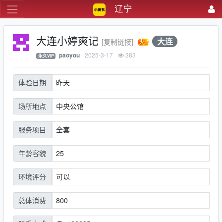
辽宁
大连小婷爽记
大连
[复制链接]
2025-3-17
383
paoyou
永久VIP
昨天
体验日期
中央公馆
场所地点
全套
服务项目
25
年龄容貌
可以
环境评分
800
总体消费