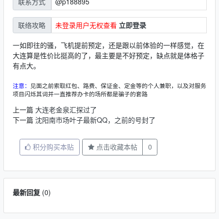
@p188895
联系方式
未登录用户无权查看
立即登录
联络攻略
一如即往的骚，飞机提前预定，还是跟以前体验的一样感觉，在
大连算是性价比挺高的了，最主要是不好预定，缺点就是体格子
有点大。
注意：
见面之前索取红包、路费、保证金、定金等的个人兼职，以及对服务
项目闪烁其词并一直推荐办卡的场所都是骗子的套路
上一篇
大连老金泉汇探过了
下一篇
沈阳南市场叶子最新QQ，之前的号封了
积分购买本贴
点击收藏本帖
0
最新回复
(
0
)