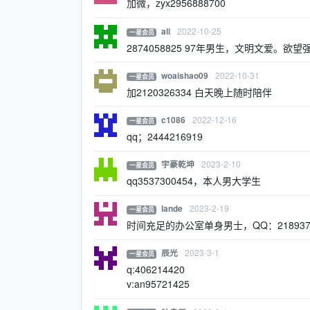
加微，zyx2956888700
2022-10-25
ali
一星会员
2874058825 97年男生，文明文爱
2022-10-31
woaishao09
一星会员
加2120326334 白天晚上随时陪伴
2022-12-16
c1086
一星会员
qq；2444216919
2023-2-10
宇豪乾坤
一星会员
qq3537300454，本人男大学生
2023-2-19
lande
一星会员
时间充足的办公室单身男士，QQ：2189377
2023-3-1
辰光
一星会员
q:406214420
v:an95721425