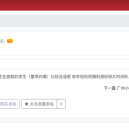
接]
像正在放假的学生（要乖的噢）比较合适呢 和年轻的阿姨利用好碎片时间叭
下一篇
广州小
分购买本贴
点击收藏本帖
0