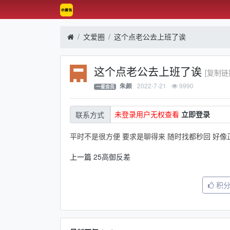
文爱圈
这个点老公去上班了诶
这个点老公去上班了诶
[复制链
2022-7-21
9990
朱颜
一星会员
未登录用户无权查看
立即登录
联系方式
平时不是很方便 要求是聊得来 随时找都秒回 好
上一篇
25高御反差
积