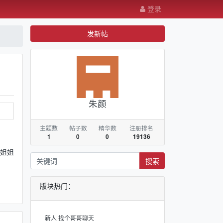
登录
发新帖
朱颜
主题数
帖子数
精华数
注册排名
1
0
0
19136
姐姐
搜索
版块热门：
新人 找个哥哥聊天