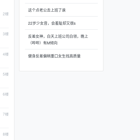
这个点老公去上班了诶
2
楼
22岁少女音，会羞耻却又很s
3
楼
反差女神，白天上班公司白领，晚上
（哔哔）有M倾向
4
楼
健身反差偏稍重口女生找高质量
5
楼
6
楼
7
楼
8
楼