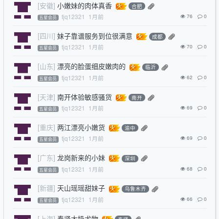
[安徽]
小嫩妹的肉体真香
合肥
tjq12321
1月前
76
0
五星会员
[四川]
妹子靠谱服务到位很满意
成都
tjq12321
1月前
70
0
五星会员
[山东]
漂亮的脸蛋细皮嫩肉的
临沂
tjq12321
1月前
62
0
五星会员
[天津]
南开体验敏感骚货
南开
tjq12321
1月前
69
0
五星会员
[重庆]
两江漂亮小嫩货
渝中
tjq12321
1月前
69
0
五星会员
[广东]
龙岗新来的小妹
深圳
tjq12321
1月前
68
0
五星会员
[新疆]
天山瑶瑶甜妹子
乌鲁木齐
tjq12321
1月前
66
0
五星会员
[上海]
奉贤大奶尤物