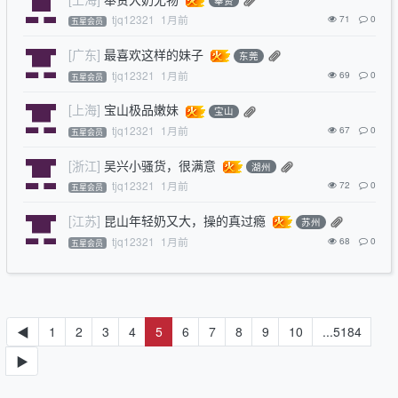
奉贤
tjq12321
1月前
71
0
五星会员
[广东]
最喜欢这样的妹子
东莞
tjq12321
1月前
69
0
五星会员
[上海]
宝山极品嫩妹
宝山
tjq12321
1月前
67
0
五星会员
[浙江]
吴兴小骚货，很满意
湖州
tjq12321
1月前
72
0
五星会员
[江苏]
昆山年轻奶又大，操的真过瘾
苏州
tjq12321
1月前
68
0
五星会员
◀
1
2
3
4
5
6
7
8
9
10
...5184
▶