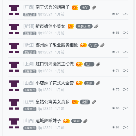
[广西]
南宁优秀的炮架子
南宁
tjq12321
1月前
64
0
五星会员
[新疆]
新市娇俏小美女
乌鲁木齐
tjq12321
1月前
58
0
五星会员
[浙江]
鄞州妹子敬业服务细致
宁波
tjq12321
1月前
71
0
五星会员
[上海]
虹口饥渴骚货主动做
虹口
tjq12321
1月前
71
0
五星会员
[山西]
小店妹子花式大全套
太原
tjq12321
1月前
75
0
五星会员
[辽宁]
皇姑公寓美女真多
沈阳
tjq12321
1月前
68
0
五星会员
[山西]
运城舞蹈妹子
运城
tjq12321
1月前
61
0
五星会员