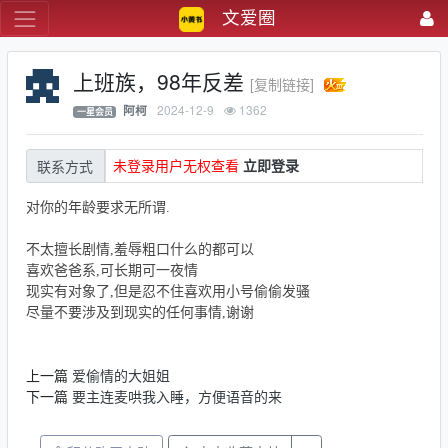
文爱圈
上班族，98年反差
[复制链接]
2024-12-9
1362
阿柯
一星会员
未登录用户无权查看
立即登录
联系方式
对你的年龄要求无所谓.
L R, A' F- N% x' L) h2 \) F' ]# V9 d9 Z
不太擅长剧情,羞辱粗口什么的都可以
6 @' l0 q# q0 W# V7 u6 f% D
喜欢爸爸系,可长期可一夜情
1 B8 k4 {& p/ e* z
现实有对象了,但是忍不住喜欢用小号偷偷发骚
1 H+ a5 w7 d* g. }3 {
尽量不要涉及到现实的任何事情,谢谢
;
上一篇
爱偷情的大姐姐
下一篇
要主连麦哄我入睡，方便语音的来