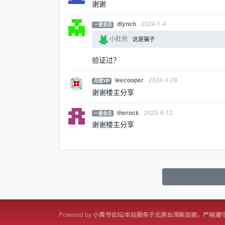
谢谢
2024-1-4
dlynch
一星会员
小肚兜
这是骗子
验证过？
2024-3-29
leecooper
月度VIP
谢谢楼主分享
2025-6-12
therock
一星会员
谢谢楼主分享
Powered by
小黄书论坛/本站服务于北美台湾新加坡，严格遵