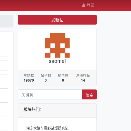
登录
发新帖
saomei
主题数
帖子数
精华数
注册排名
19670
0
0
14
搜索
版块热门：
河东大姐车震野战爆操爽记