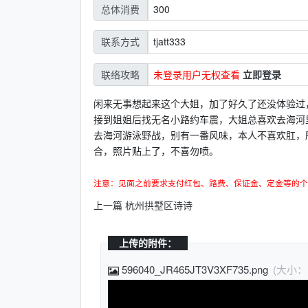
300
总体消费
tjatt333
联系方式
未登录用户无权查看
立即登录
联络攻略
闲来无事想起来这个大姐，加了好久了还没体验过
接到姐姐后找无名小路约车震，大姐总喜欢去海河
去海河游泳野战，别有一番风味，本人不喜欢肛，
合，照片贴上了，不喜勿喷。
注意：见面之前要求支付红包、路费、保证金、定金等的个
上一篇
杭州拱墅区诗诗
上传的附件：
596040_JR465JT3V3XF735.png
(大小：