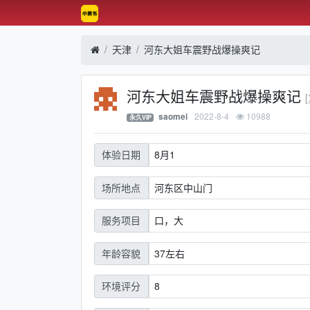
天津
河东大姐车震野战爆操爽记
河东大姐车震野战爆操爽记
2022-8-4
10988
saomei
永久VIP
8月1
体验日期
河东区中山门
场所地点
口，大
服务项目
37左右
年龄容貌
8
环境评分