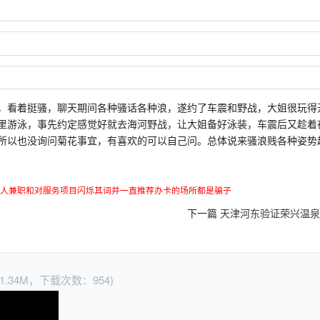
，看着挺骚，聊天期间各种骚话各种浪，遂约了车震和野战，大姐很玩得
里游泳，事先约定感觉好就去海河野战，让大姐备好泳装，车震后又趁着
所以也没询问菊花事宜，有喜欢的可以自己问。总体说来骚浪贱各种姿势
人兼职和对服务项目闪烁其词并一直推荐办卡的场所都是骗子
下一篇
天津河东验证荣兴温泉
1.34M，下载次数：954)