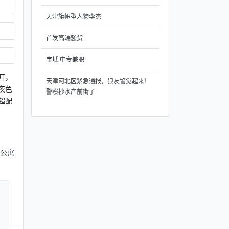
天津旗帜型人物李杰
首发高端骚货
宝坻 中专兼职
开，
天津河北区紧急通报，狼友警觉起来！
夜色
警察抄水产前街了
超配
公寓