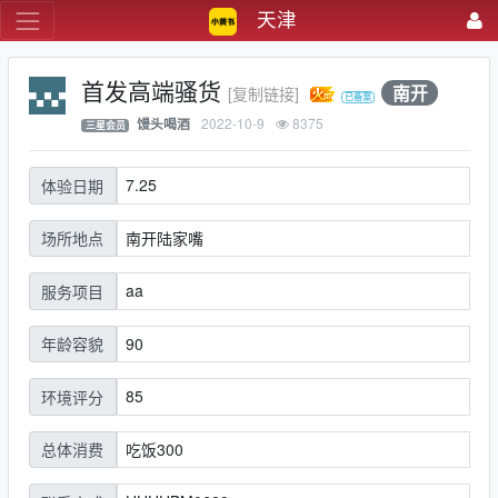
天津
首发高端骚货
南开
[复制链接]
2022-10-9
8375
馒头喝酒
三星会员
7.25
体验日期
南开陆家嘴
场所地点
aa
服务项目
90
年龄容貌
85
环境评分
吃饭300
总体消费