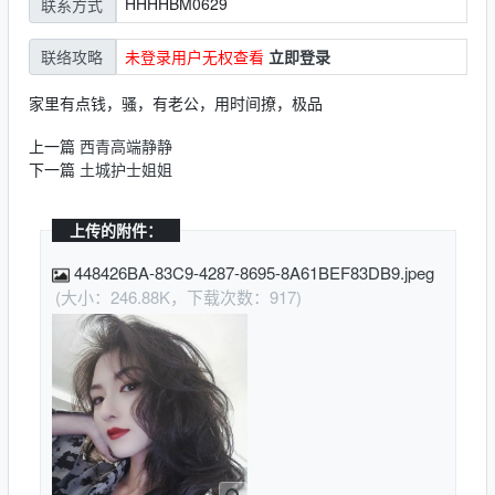
HHHHBM0629
联系方式
未登录用户无权查看
立即登录
联络攻略
家里有点钱，骚，有老公，用时间撩，极品
上一篇
西青高端静静
下一篇
土城护士姐姐
上传的附件：
448426BA-83C9-4287-8695-8A61BEF83DB9.jpeg
(大小：246.88K，下载次数：917)