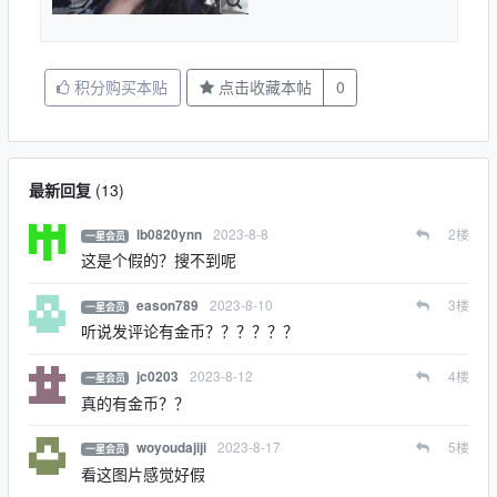
积分购买本贴
点击收藏本帖
0
最新回复
(
13
)
2023-8-8
2
楼
lb0820ynn
一星会员
这是个假的？搜不到呢
2023-8-10
3
楼
eason789
一星会员
听说发评论有金币？？？？？？
2023-8-12
4
楼
jc0203
一星会员
真的有金币？？
2023-8-17
5
楼
woyoudajiji
一星会员
看这图片感觉好假